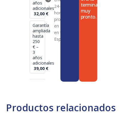
años
termina
24-72
adicionales
muy
horas en
32,00
€
pronto.
productos
Garantía
en stock
ampliada
en toda
hasta
España
250
€ –
3
años
adicionales
39,00
€
Productos relacionados