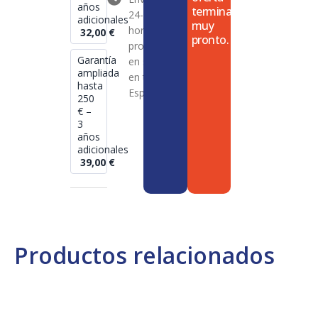
años
termina
24-72
adicionales
muy
horas en
32,00
€
pronto.
productos
Garantía
en stock
ampliada
en toda
hasta
España
250
€ –
3
años
adicionales
39,00
€
Productos relacionados