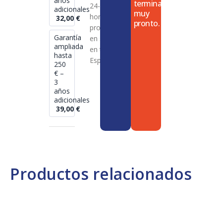
años
termina
24-72
adicionales
muy
horas en
32,00
€
pronto.
productos
Garantía
en stock
ampliada
en toda
hasta
España
250
€ –
3
años
adicionales
39,00
€
Productos relacionados