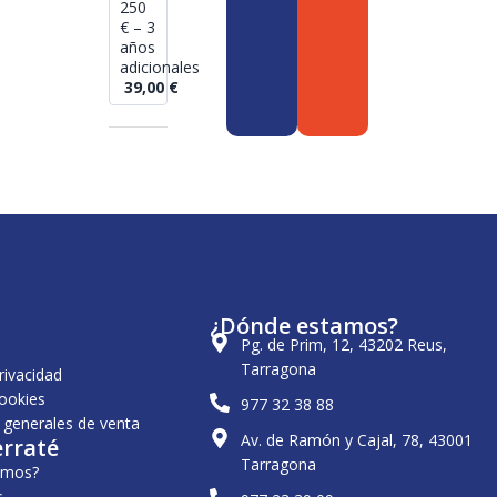
250
€ – 3
años
adicionales
39,00
€
¿Dónde estamos?
Pg. de Prim, 12, 43202 Reus,
Tarragona
privacidad
cookies
977 32 38 88
 generales de venta
Av. de Ramón y Cajal, 78, 43001
erraté
Tarragona
omos?
s