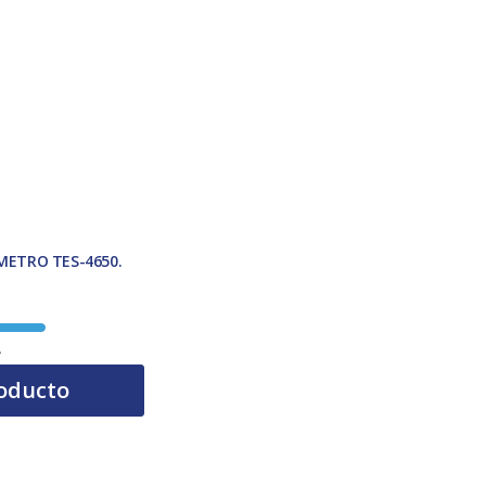
ETRO TES-4650.
A
oducto