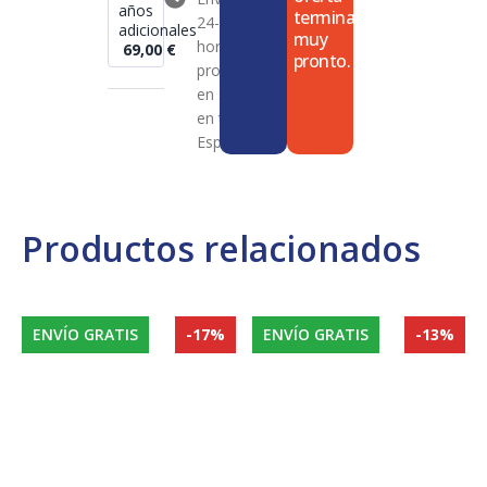
años
termina
24-72
adicionales
muy
horas en
69,00
€
pronto.
productos
en stock
en toda
España
Productos relacionados
ENVÍO GRATIS
-17%
ENVÍO GRATIS
-13%