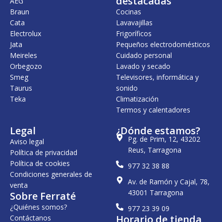
destacadas
AEG
5
,
5
,
Braun
Cocinas
3
0
1
0
Cata
Lavavajillas
1
0
5
0
,
,
Electrolux
Frigoríficos
0
€
0
€
Jata
Pequeños electrodomésticos
3
.
0
.
Meireles
Cuidado personal
€
€
Orbegozo
Lavado y secado
.
.
Smeg
Televisores, informática y
Taurus
sonido
Teka
Climatización
Termos y calentadores
Legal
¿Dónde estamos?
Pg. de Prim, 12, 43202
Aviso legal
Reus, Tarragona
Política de privacidad
Política de cookies
977 32 38 88
Condiciones generales de
Av. de Ramón y Cajal, 78,
venta
43001 Tarragona
Sobre Ferraté
¿Quiénes somos?
977 23 39 09
Horario de tienda
Contáctanos