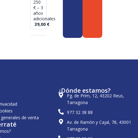
250
€ – 3
años
adicionales
39,00
€
¿Dónde estamos?
Pg. de Prim, 12, 43202 Reus,
Tarragona
privacidad
cookies
977 32 38 88
 generales de venta
Av. de Ramón y Cajal, 78, 43001
erraté
Tarragona
omos?
s