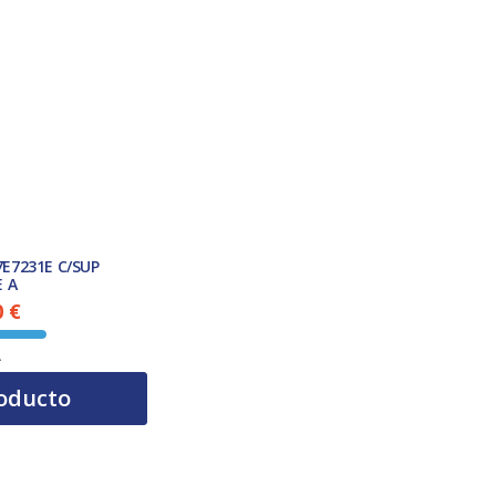
E7231E C/SUP
E A
0
€
El precio actual es: 579,00 €.
A
oducto