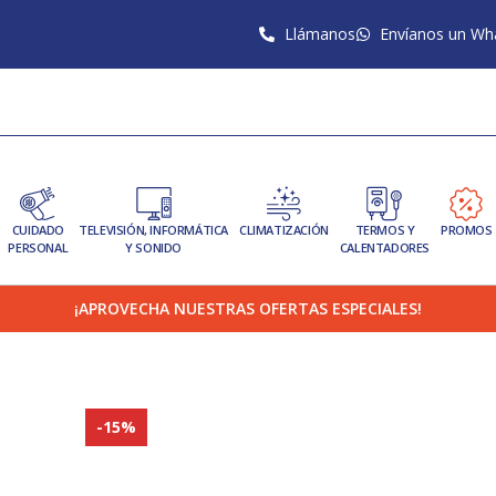
Llámanos
Envíanos un Wh
CUIDADO
TELEVISIÓN, INFORMÁTICA
CLIMATIZACIÓN
TERMOS Y
PROMOS
PERSONAL
Y SONIDO
CALENTADORES
¡APROVECHA NUESTRAS OFERTAS ESPECIALES!
-15%