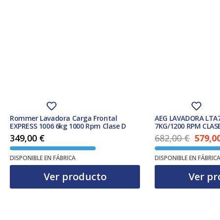
Rommer Lavadora Carga Frontal
AEG LAVADORA LTA7
EXPRESS 1006 6kg 1000 Rpm Clase D
7KG/1200 RPM CLAS
349,00
€
682,00
€
579,0
El precio original era: 682,00 €.
DISPONIBLE EN FÁBRICA
DISPONIBLE EN FÁBRIC
Ver producto
Ver pr