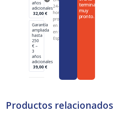
años
termina
24-72
adicionales
muy
horas en
32,00
€
pronto.
productos
Garantía
en stock
ampliada
en toda
hasta
España
250
€ –
3
años
adicionales
39,00
€
Productos relacionados