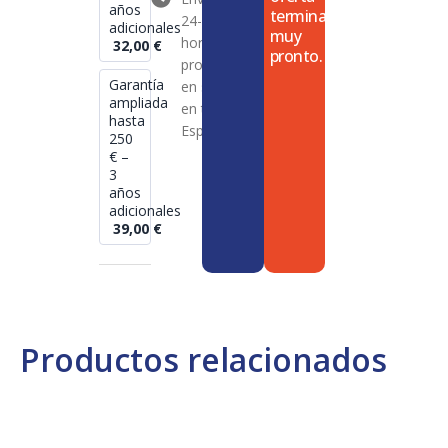
años
termina
24-72
adicionales
muy
horas en
32,00
€
pronto.
productos
Garantía
en stock
ampliada
en toda
hasta
España
250
€ –
3
años
adicionales
39,00
€
Productos relacionados