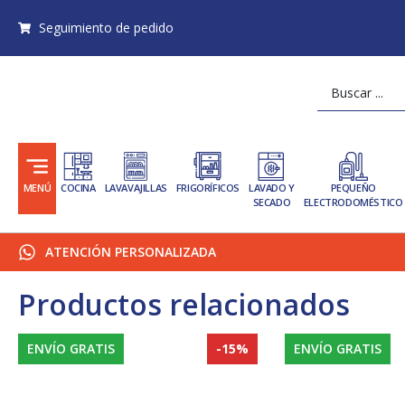
Ir
Seguimiento de pedido
al
contenido
Search
...
MENÚ
COCINA
LAVAVAJILLAS
FRIGORÍFICOS
LAVADO Y
PEQUEÑO
SECADO
ELECTRODOMÉSTICO
ATENCIÓN PERSONALIZADA
Productos relacionados
ENVÍO GRATIS
-15%
ENVÍO GRATIS