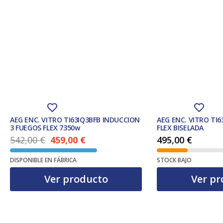
AEG ENC. VITRO TI63IQ3BFB INDUCCION
AEG ENC. VITRO TI6
3 FUEGOS FLEX 7350w
FLEX BISELADA
542,00
€
459,00
€
495,00
€
El precio actual es: 459,00 €.
El precio original era: 542,00 €.
DISPONIBLE EN FÁBRICA
STOCK BAJO
Ver producto
Ver pr