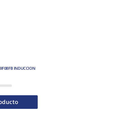
3IF0BFB INDUCCION
oducto