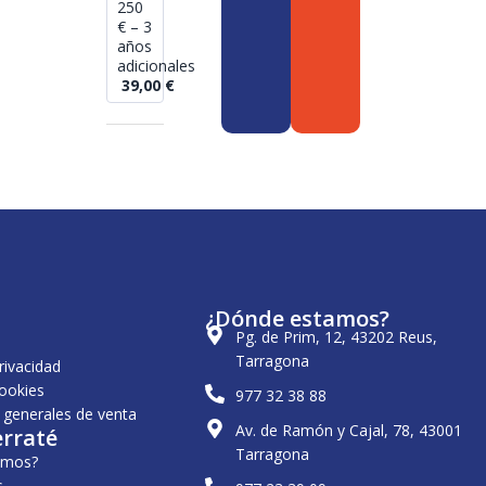
250
€ – 3
años
adicionales
39,00
€
¿Dónde estamos?
Pg. de Prim, 12, 43202 Reus,
Tarragona
privacidad
cookies
977 32 38 88
 generales de venta
Av. de Ramón y Cajal, 78, 43001
erraté
Tarragona
omos?
s