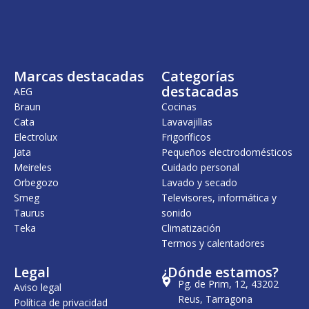
i
a
i
a
n
l
n
l
a
e
a
e
l
s
l
s
e
:
e
:
r
3
r
7
Marcas destacadas
Categorías
a
0
a
9
:
9
:
9
destacadas
AEG
3
,
9
,
Braun
Cocinas
6
0
4
0
Cata
Lavavajillas
7
0
2
0
,
,
Electrolux
Frigoríficos
0
€
0
€
Jata
Pequeños electrodomésticos
0
.
0
.
Meireles
Cuidado personal
€
€
Orbegozo
Lavado y secado
.
.
Smeg
Televisores, informática y
Taurus
sonido
Teka
Climatización
Termos y calentadores
Legal
¿Dónde estamos?
Pg. de Prim, 12, 43202
Aviso legal
Reus, Tarragona
Política de privacidad