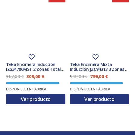
Teka Encimera Inducción
Teka Encimera Mixta
IZS34700MST 2 Zonas Total
Inducción JZC94313 3 Zonas 1
Flex 30x51cm Biselada
Fuegos Gas Natural 90cm
E
E
E
E
367,00
€
309,00
€
942,00
€
799,00
€
Biselada
l
l
l
l
p
p
p
p
DISPONIBLE EN FÁBRICA
DISPONIBLE EN FÁBRICA
r
r
r
r
e
e
e
e
Ver producto
Ver producto
c
c
c
c
i
i
i
i
o
o
o
o
o
a
o
a
r
c
r
c
i
t
i
t
g
u
g
u