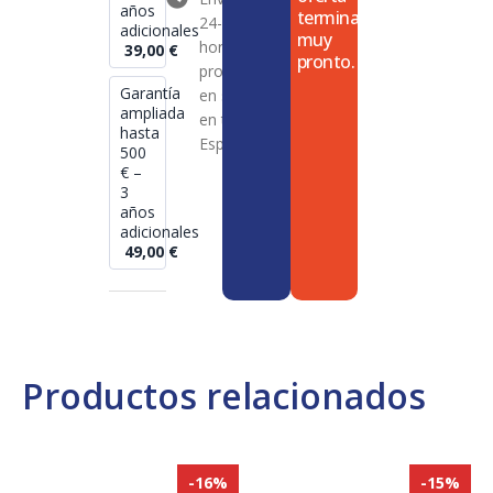
años
termina
24-72
adicionales
muy
horas en
39,00
€
pronto.
productos
Garantía
en stock
ampliada
en toda
hasta
España
500
€ –
3
años
adicionales
49,00
€
Productos relacionados
-16%
-15%