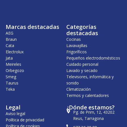
n
l
n
l
a
e
a
e
l
s
l
s
e
:
e
:
r
2
r
7
Marcas destacadas
Categorías
a
6
a
9
:
5
:
9
destacadas
AEG
3
,
9
,
Braun
Cocinas
1
0
4
0
Cata
Lavavajillas
3
0
2
0
,
,
Electrolux
Frigoríficos
0
€
0
€
Jata
Pequeños electrodomésticos
0
.
0
.
Meireles
Cuidado personal
€
€
Orbegozo
Lavado y secado
.
.
Smeg
Televisores, informática y
Taurus
sonido
Teka
Climatización
Termos y calentadores
Legal
¿Dónde estamos?
Pg. de Prim, 12, 43202
Aviso legal
Reus, Tarragona
Política de privacidad
Política de cookies