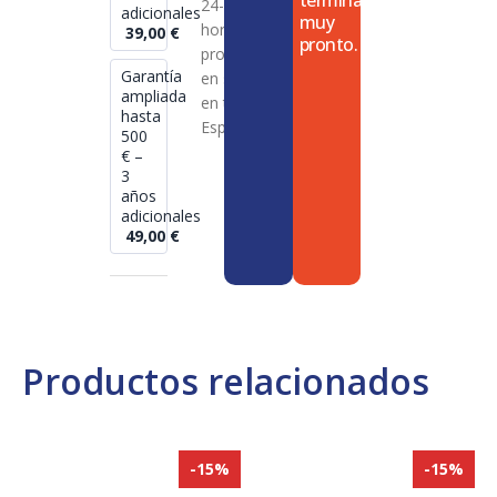
termina
24-72
adicionales
muy
horas en
39,00
€
pronto.
productos
Garantía
en stock
ampliada
en toda
hasta
España
500
€ –
3
años
adicionales
49,00
€
Productos relacionados
-15%
-15%