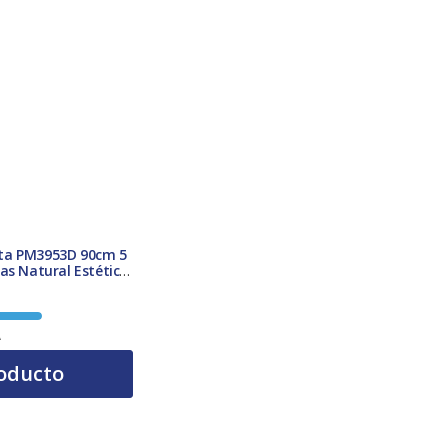
ta PM3953D 90cm 5
as Natural Estética
A
oducto