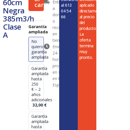
60cm
Entrega
385m3/h
carrito
al 613
aplicado
Negra
a
Clase
04 54
directamente
A
domicilio
385m3/h
66
al precio
cantidad
o
del
Clase
Garantía
recogida
producto.
ampliada
A
en
La
oferta
tienda
No
termina
quiero
Envío en
muy
garantía
24-72
ampliada
pronto.
horas en
productos
Garantía
en stock
ampliada
en toda
hasta
250
España
€ – 2
años
adicionales
32,00
€
Garantía
ampliada
hasta