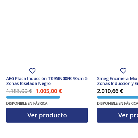
AEG Placa Inducción TK95IN00FB 90cm 5
Smeg Encimera Mix
Zonas Biselada Negro
Zonas Inducción y G
Clásica Negra
1.183,00
€
1.005,00
€
2.010,66
€
El precio actual es: 1.005,00 €.
El precio original era: 1.183,00 €.
DISPONIBLE EN FÁBRICA
DISPONIBLE EN FÁBRIC
Ver producto
Ver pr