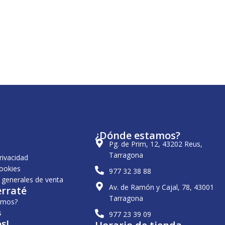
¿Dónde estamos?
Pg. de Prim, 12, 43202 Reus,
Tarragona
privacidad
cookies
977 32 38 88
 generales de venta
Av. de Ramón y Cajal, 78, 43001
erraté
Tarragona
omos?
s
977 23 39 09
s!