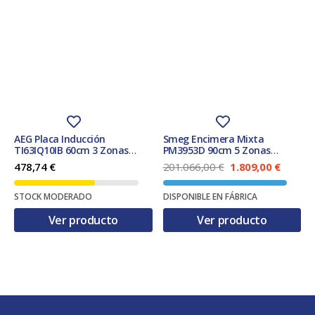
AEG Placa Inducción
Smeg Encimera Mixta
TI63IQ10IB 60cm 3 Zonas
PM3953D 90cm 5 Zonas
SenseBoil® Hob2Hood
Inducción y Gas Natural
E
E
478,74
€
201.066,00
€
1.809,00
€
Estética Clásica Negra
l
l
p
p
STOCK MODERADO
DISPONIBLE EN FÁBRICA
r
r
e
e
Ver producto
Ver producto
c
c
i
i
o
o
o
a
r
c
i
t
g
u
i
a