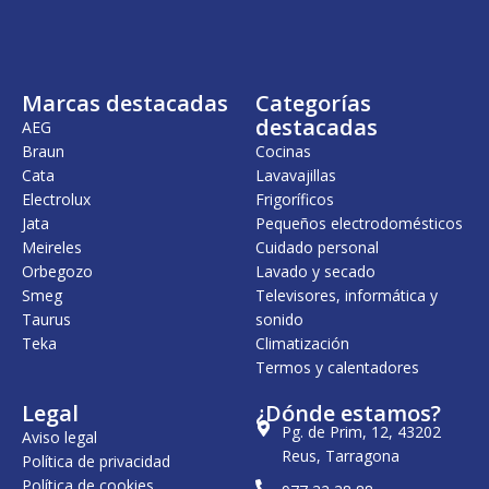
n
l
a
e
l
s
e
:
r
1
Marcas destacadas
Categorías
a
.
:
8
destacadas
AEG
2
0
Braun
Cocinas
0
9
Cata
Lavavajillas
1
,
.
0
Electrolux
Frigoríficos
0
0
Jata
Pequeños electrodomésticos
6
Meireles
Cuidado personal
6
€
,
.
Orbegozo
Lavado y secado
0
Smeg
Televisores, informática y
0
Taurus
sonido
Teka
Climatización
€
.
Termos y calentadores
Legal
¿Dónde estamos?
Pg. de Prim, 12, 43202
Aviso legal
Reus, Tarragona
Política de privacidad
Política de cookies