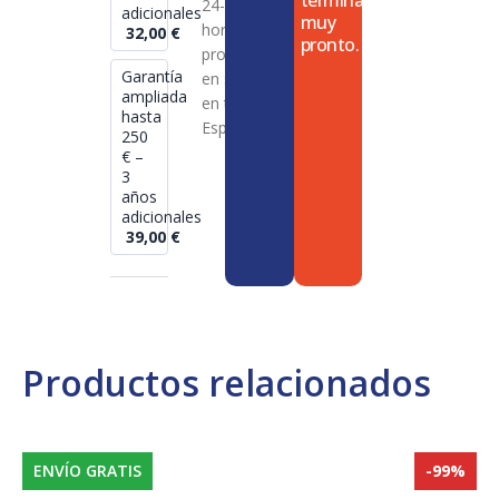
termina
24-72
adicionales
muy
horas en
32,00
€
pronto.
productos
Garantía
en stock
ampliada
en toda
hasta
España
250
€ –
3
años
adicionales
39,00
€
Productos relacionados
ENVÍO GRATIS
-99%