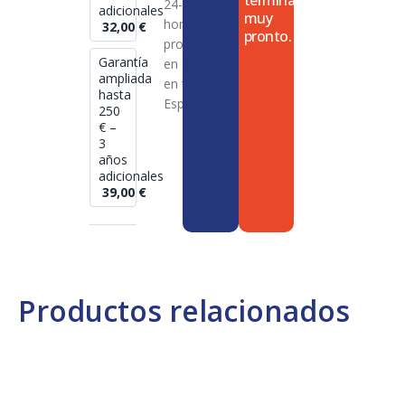
termina
24-72
adicionales
muy
horas en
32,00
€
pronto.
productos
Garantía
en stock
ampliada
en toda
hasta
España
250
€ –
3
años
adicionales
39,00
€
Productos relacionados