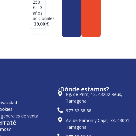
250
€ – 3
años
adicionales
39,00
€
¿Dónde estamos?
Pg. de Prim, 12, 43202 Reus,
Tarragona
privacidad
cookies
977 32 38 88
 generales de venta
Av. de Ramón y Cajal, 78, 43001
erraté
Tarragona
omos?
s